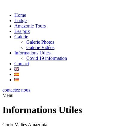
Home
Lodge
Amazonie Tours
Les prix
Galerie
Galerie Photos
Galerie Vidéos
Informations Utiles
Covid 19 information
Contact
contactez nous
Menu
Informations Utiles
Corto Maltes Amazonia